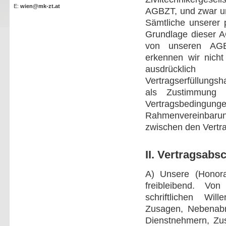
E:
wien@mk-zt.at
AGBZT, und zwar un
Sämtliche unserer p
Grundlage dieser 
von unseren AG
erkennen wir nicht
ausdrücklic
Vertragserfüllungsh
als Zustimmung
Vertragsbedingung
Rahmenvereinbarun
zwischen den Vertra
II. Vertragsabs
A) Unsere (Honora
freibleibend. V
schriftlichen Wil
Zusagen, Nebenabre
Dienstnehmern, Zus