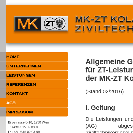
Allgemeine 
für ZT-Leist
der MK-ZT Ko
(Stand 02/2016)
I. Geltung
Die Leistungen und
Birostrasse 8-10, 1230 Wien
(AG) abgesc
T: +43/1/615 02 03-0
Ziviltechnikergesell
F: +43/1/615 02 03-99